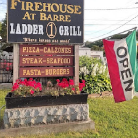
Lorem ipsum dolor sit amet, consectetur adipiscing elit. Sed malesuada faucibus ex
nec ultricies. Donec mattis egestas nisi non pretium. Suspendisse nec eros ut erat
facilisis maximus. In congue et leo in varius. Vestibulum sit amet felis ornare,
commodo orci ut, feugiat lorem.Lorem ipsum dolor sit amet, consectetur
adipiscing elit. Sed malesuada faucibus ex nec ultricies. Donec mattis egestas nisi
non pretium. Suspendisse nec eros ut erat facilisis maximus.